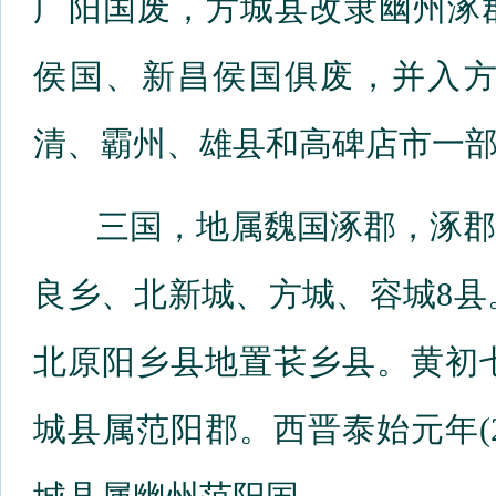
广阳国废，方城县改隶幽州涿
侯国、新昌侯国俱废，并入
清、霸州、雄县和高碑店市一
三国，地属魏国涿郡，涿郡
良乡、北新城、方城、容城8县。
北原阳乡县地置苌乡县。黄初七
城县属范阳郡。西晋泰始元年(