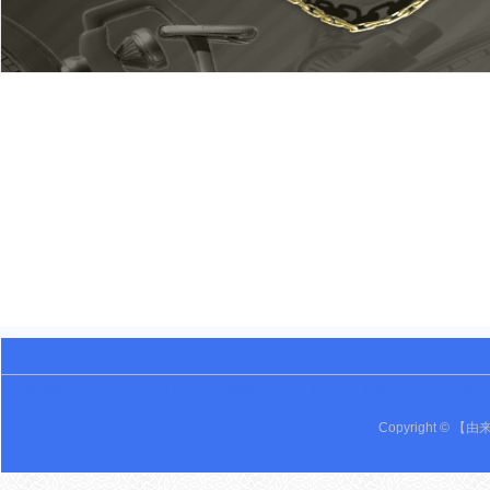
英语 词语辨析 英语专区 鸡西 密山 万事由来 黑龙江 密山一中 由来 Youlai 19 由来
Copyright © 【