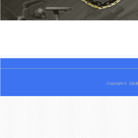
英语 词语辨析 英语专区 鸡西 密山 万事由来 黑龙江 密山一中 由来 Youlai 19 由来
Copyright © 【